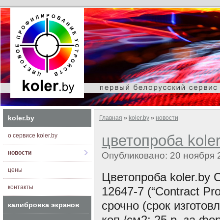
koler.by
Главная
»
koler.by
»
новости
о сервисе koler.by
цветопроба koler
новости
Опубликовано: 20 ноября 
цены
Цветопроба koler.by
контакты
12647-7 (“Contract Pr
срочно (срок изготов
калибровка экранов
коп./см2; 25 р. за фо