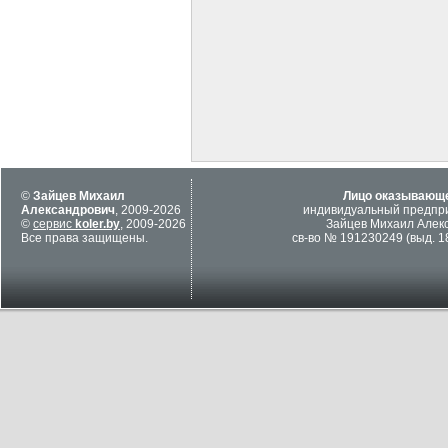
©
Зайцев Михаил
Лицо оказывающе
Александрович
, 2009-2026
индивидуальный предпр
©
сервис
koler.by
, 2009-2026
Зайцев Михаил Алек
Все права защищены.
св-во № 191230249 (выд. 18