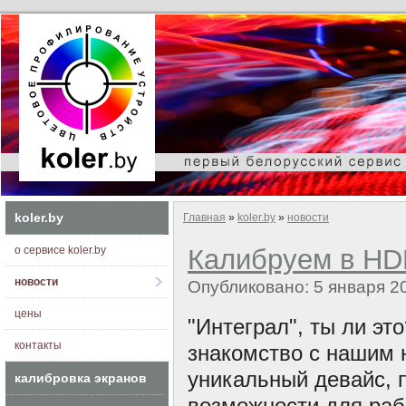
koler.by
Главная
»
koler.by
»
новости
о сервисе koler.by
Калибруем в HD
новости
Опубликовано: 5 января 2
цены
"Интеграл", ты ли эт
контакты
знакомство с нашим н
уникальный девайс,
калибровка экранов
возможности для раб