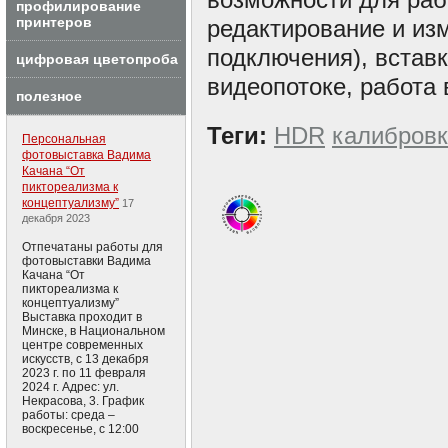
профилирование
принтеров
редактирование и из
подключения), встав
цифровая цветопроба
видеопотоке, работа в
полезное
Теги:
HDR
калибров
Персональная
фотовыставка Вадима
Качана “От
пиктореализма к
концептуализму”
17
декабря 2023
Отпечатаны работы для
фотовыставки Вадима
Качана “От
пиктореализма к
концептуализму”
Выставка проходит в
Минске, в Национальном
центре современных
искусств, с 13 декабря
2023 г. по 11 февраля
2024 г. Адрес: ул.
Некрасова, 3. График
работы: среда –
воскресенье, с 12:00