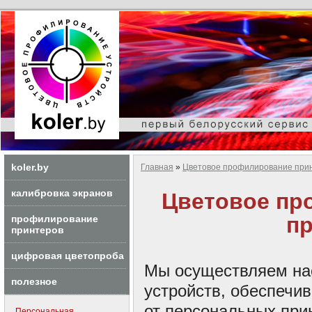
koler.by
Главная
»
Цветовое профилирование при
калибровка экранов
Цветовое пр
пр
профилирование
принтеров
цифровая цветопроба
Мы осуществляем на
полезное
устройств, обеспечи
от персональных при
Персональная