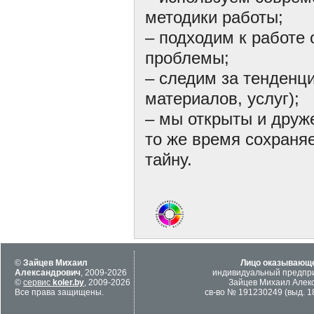
методики работы;
– подходим к работе 
проблемы;
– следим за тенденц
материалов, услуг);
– мы открыты и друж
то же время сохраня
тайну.
©
Зайцев Михаил
Лицо оказывающе
Александрович
, 2009-2026
индивидуальный предпр
©
сервис
koler.by
, 2009-2026
Зайцев Михаил Алек
Все права защищены.
св-во № 191230249 (выд. 18