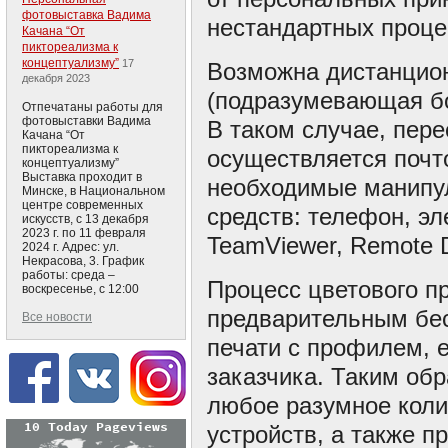
фотовыставка Вадима
нестандартных проце
Качана “От
пиктореализма к
концептуализму”
17
Возможна дистанционн
декабря 2023
(подразумевающая бо
Отпечатаны работы для
фотовыставки Вадима
В таком случае, пер
Качана “От
пиктореализма к
осуществляется почт
концептуализму”
Выставка проходит в
необходимые манипул
Минске, в Национальном
центре современных
средств: телефон, эл
искусств, с 13 декабря
2023 г. по 11 февраля
TeamViewer, Remote 
2024 г. Адрес: ул.
Некрасова, 3. График
работы: среда –
Процесс цветового п
воскресенье, с 12:00
предварительным бе
Все новости
печати с профилем, 
заказчика. Таким об
любое разумное коли
устройств, а также п