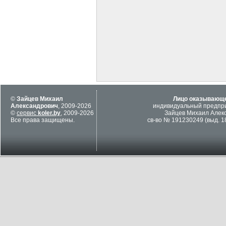
©
Зайцев Михаил
Лицо оказывающе
Александрович
, 2009-2026
индивидуальный предпр
©
сервис
koler.by
, 2009-2026
Зайцев Михаил Алек
Все права защищены.
св-во № 191230249 (выд. 18