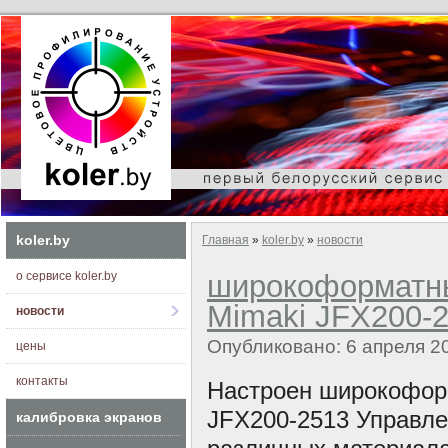
koler.by
Главная
»
koler.by
»
новости
о сервисе koler.by
широкоформатны
Mimaki JFX200-
новости
Опубликовано: 6 апреля 2
цены
контакты
Настроен широкофор
JFX200-2513 Управлен
калибровка экранов