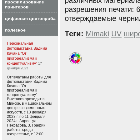
различных материала
профилирование
принтеров
разрешения печати: 6
отверждаемые чернил
цифровая цветопроба
полезное
Теги:
Mimaki
UV
шир
Персональная
фотовыставка Вадима
Качана “От
пиктореализма к
концептуализму”
17
декабря 2023
Отпечатаны работы для
фотовыставки Вадима
Качана “От
пиктореализма к
концептуализму”
Выставка проходит в
Минске, в Национальном
центре современных
искусств, с 13 декабря
2023 г. по 11 февраля
2024 г. Адрес: ул.
Некрасова, 3. График
работы: среда –
воскресенье, с 12:00