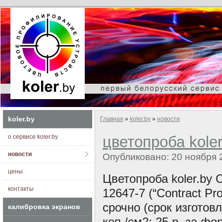
koler.by
Главная
»
koler.by
»
новости
о сервисе koler.by
цветопроба koler
новости
Опубликовано: 20 ноября 
цены
Цветопроба koler.by
контакты
12647-7 (“Contract Pr
срочно (срок изготов
калибровка экранов
коп./см2; 25 р. за фо