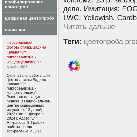
профилирование
принтеров
дела. Имитация: FOG
LWC, Yellowish, Cardb
цифровая цветопроба
Читать дальше
полезное
Теги:
цветопроба
pro
Персональная
фотовыставка Вадима
Качана “От
пиктореализма к
концептуализму”
17
декабря 2023
Отпечатаны работы для
фотовыставки Вадима
Качана “От
пиктореализма к
концептуализму”
Выставка проходит в
Минске, в Национальном
центре современных
искусств, с 13 декабря
2023 г. по 11 февраля
2024 г. Адрес: ул.
Некрасова, 3. График
работы: среда –
воскресенье, с 12:00